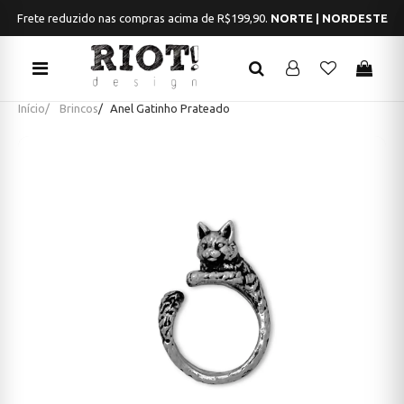
Frete reduzido nas compras acima de R$199,90.
NORTE | NORDESTE
Início
Brincos
Anel Gatinho Prateado