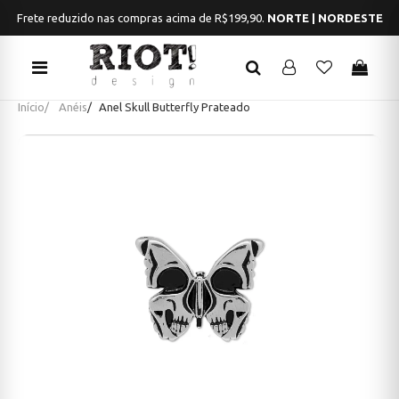
Frete reduzido nas compras acima de R$199,90.
NORTE | NORDESTE
Início
Anéis
Anel Skull Butterfly Prateado