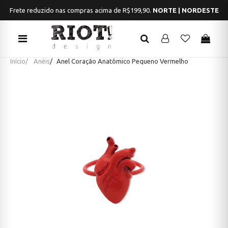
Frete reduzido nas compras acima de R$199,90.
NORTE | NORDESTE
Início
Anéis
Anel Coração Anatômico Pequeno Vermelho