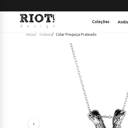
Coleções
Anéi
Início
Colares
Colar Preguiça Prateado
‹