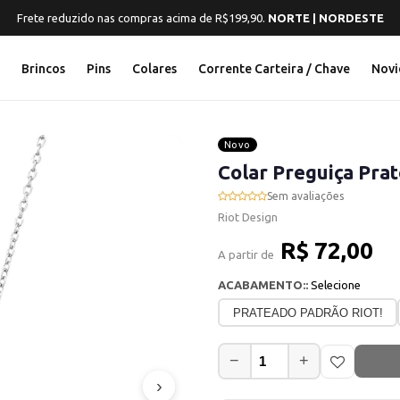
Frete reduzido nas compras acima de R$199,90.
NORTE | NORDESTE
s
Brincos
Pins
Colares
Corrente Carteira / Chave
Novi
Novo
Colar Preguiça Pra
Sem avaliações
Riot Design
R$ 72,00
A partir de
ACABAMENTO::
Selecione
PRATEADO PADRÃO RIOT!
−
+
›