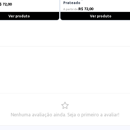
Prateado
$ 72,00
R$ 72,00
A partir de
Ver produto
Ver produto
Nenhuma avaliação ainda. Seja o primeiro a avaliar!