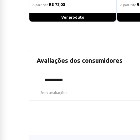
R$ 72,00
R
A partir de
A partir de
Ver produto
Avaliações dos consumidores
—
Sem avaliações