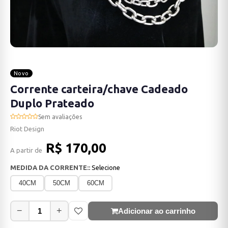
Novo
Corrente carteira/chave Cadeado
Duplo Prateado
Sem avaliações
Riot Design
R$ 170,00
A partir de
MEDIDA DA CORRENTE::
Selecione
40CM
50CM
60CM
−
+
Adicionar ao carrinho