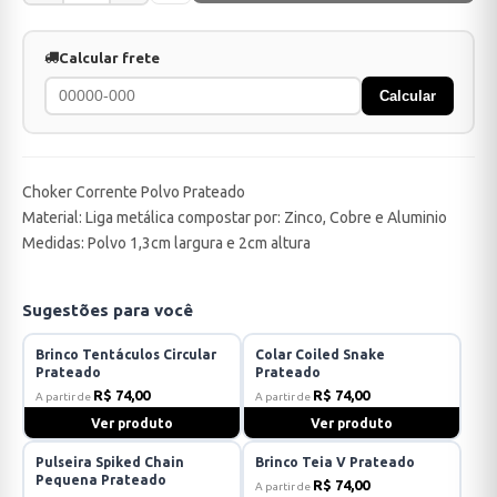
Calcular frete
Calcular
Choker Corrente Polvo Prateado
Material: Liga metálica compostar por: Zinco, Cobre e Aluminio
Medidas: Polvo 1,3cm largura e 2cm altura
Sugestões para você
Brinco Tentáculos Circular
Colar Coiled Snake
Prateado
Prateado
R$ 74,00
R$ 74,00
A partir de
A partir de
Ver produto
Ver produto
Pulseira Spiked Chain
Brinco Teia V Prateado
Pequena Prateado
R$ 74,00
A partir de