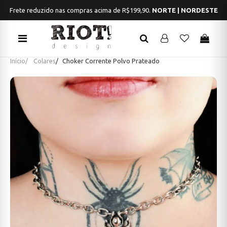
Frete reduzido nas compras acima de R$199,90.
NORTE | NORDESTE
Início
Colares
Choker Corrente Polvo Prateado