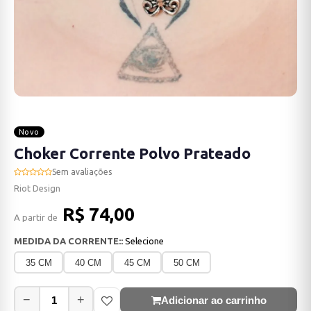
Novo
Choker Corrente Polvo Prateado
Sem avaliações
Riot Design
R$ 74,00
A partir de
MEDIDA DA CORRENTE::
Selecione
35 CM
40 CM
45 CM
50 CM
−
+
Adicionar ao carrinho