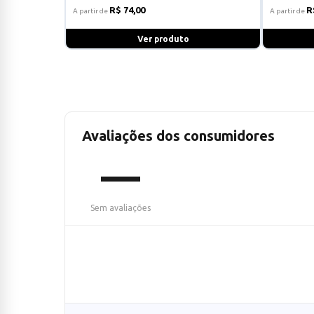
R$ 74,00
R
A partir de
A partir de
Ver produto
Avaliações dos consumidores
—
Sem avaliações