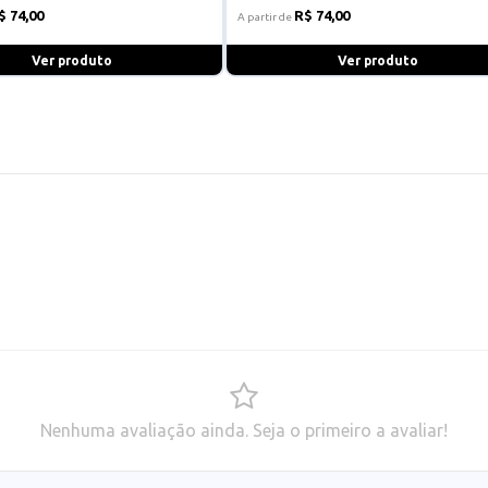
$ 74,00
R$ 74,00
A partir de
Ver produto
Ver produto
Nenhuma avaliação ainda. Seja o primeiro a avaliar!