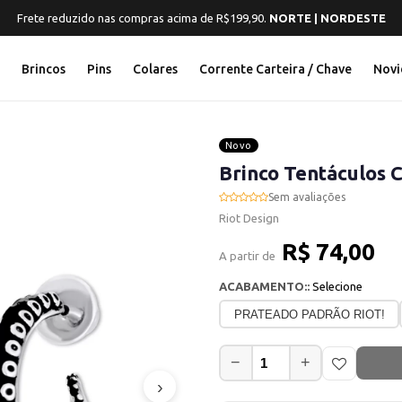
Frete reduzido nas compras acima de R$199,90.
NORTE | NORDESTE
s
Brincos
Pins
Colares
Corrente Carteira / Chave
Novi
Novo
Brinco Tentáculos 
Sem avaliações
Riot Design
R$ 74,00
A partir de
ACABAMENTO::
Selecione
PRATEADO PADRÃO RIOT!
−
+
›