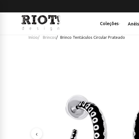
Coleções
Anéi
Início
Brincos
Brinco Tentáculos Circular Prateado
‹