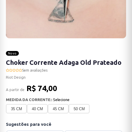
Novo
Choker Corrente Adaga Old Prateado
Sem avaliações
Riot Design
R$ 74,00
A partir de
MEDIDA DA CORRENTE::
Selecione
35 CM
40 CM
45 CM
50 CM
Sugestões para você