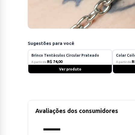
Sugestões para você
Brinco Tentáculos Circular Prateado
Colar Coi
R$ 74,00
R
A partir de
A partir de
Ver produto
Avaliações dos consumidores
—