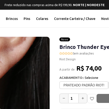
rete Grátis em compras acima de R$199,90.
SUL | SUDESTE | CENTRO-OES
s
Brincos
Pins
Colares
Corrente Carteira / Chave
Novi
Novo
Brinco Thunder Ey
Sem avaliações
Riot Design
R$ 74,00
A partir de
ACABAMENTO::
Selecione
PRATEADO PADRÃO RIOT!
−
+