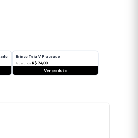
eado
Brinco Teia V Prateado
R$ 74,00
A partir de
Ver produto