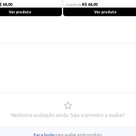
$ 68,00
R$ 68,00
A partir de
Ver produto
Ver produto
Nenhuma avaliação ainda. Seja o primeiro a avaliar!
Faça login
para avaliar este produto.