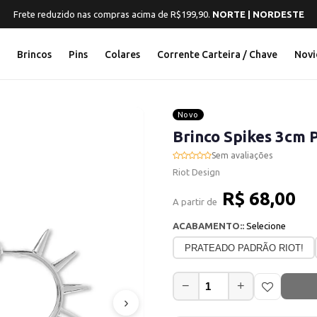
Frete reduzido nas compras acima de R$199,90.
NORTE | NORDESTE
s
Brincos
Pins
Colares
Corrente Carteira / Chave
Novi
Novo
Brinco Spikes 3cm 
Sem avaliações
Riot Design
R$ 68,00
A partir de
ACABAMENTO::
Selecione
PRATEADO PADRÃO RIOT!
−
+
›