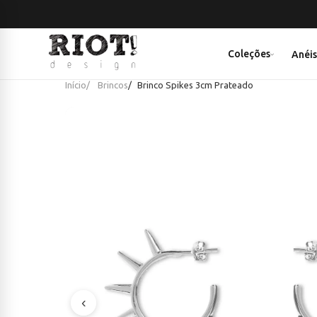
Coleções
Anéi
Início
Brincos
Brinco Spikes 3cm Prateado
‹