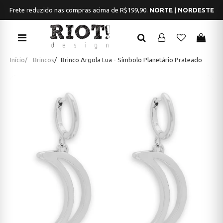
Frete reduzido nas compras acima de R$199,90.
NORTE | NORDESTE
Início
Brincos
Brinco Argola Lua - Símbolo Planetário Prateado