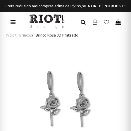
Frete reduzido nas compras acima de R$199,90.
NORTE | NORDESTE
Início
Brincos
Brinco Rosa 3D Prateado