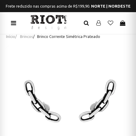
Frete Grátis em compras acima de R$199,90.
SUL | SUDESTE | CENTRO
Início
Brincos
Brinco Corrente Simétrica Prateado