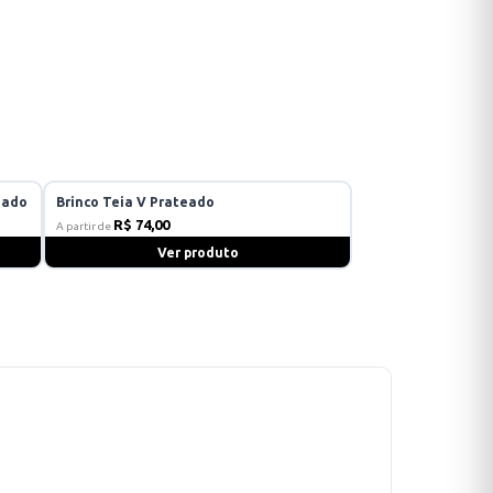
eado
Brinco Teia V Prateado
R$ 74,00
A partir de
Ver produto