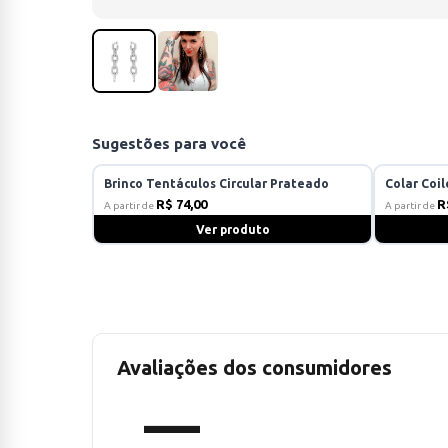
Sugestões para você
Brinco Tentáculos Circular Prateado
Colar Coi
R$ 74,00
R
A partir de
A partir de
Ver produto
Avaliações dos consumidores
—