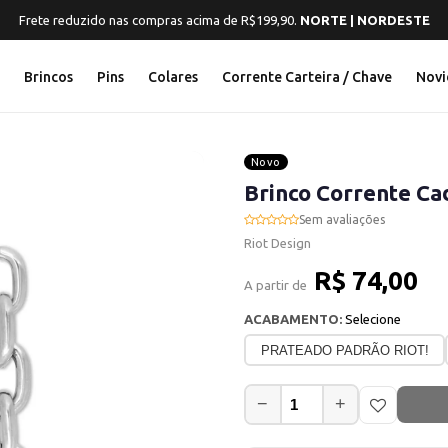
Frete reduzido nas compras acima de R$199,90.
NORTE | NORDESTE
s
Brincos
Pins
Colares
Corrente Carteira / Chave
Novi
Novo
Brinco Corrente Ca
Sem avaliações
Riot Design
R$ 74,00
A partir de
ACABAMENTO:
Selecione
PRATEADO PADRÃO RIOT!
−
+