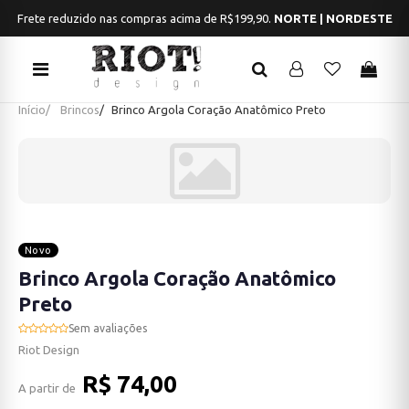
Frete reduzido nas compras acima de R$199,90.
NORTE | NORDESTE
Início
Brincos
Brinco Argola Coração Anatômico Preto
Novo
Brinco Argola Coração Anatômico
Preto
Sem avaliações
Riot Design
R$ 74,00
A partir de