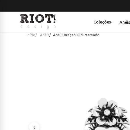
Coleções
Anéi
Início
Anéis
Anel Coração Old Prateado
‹