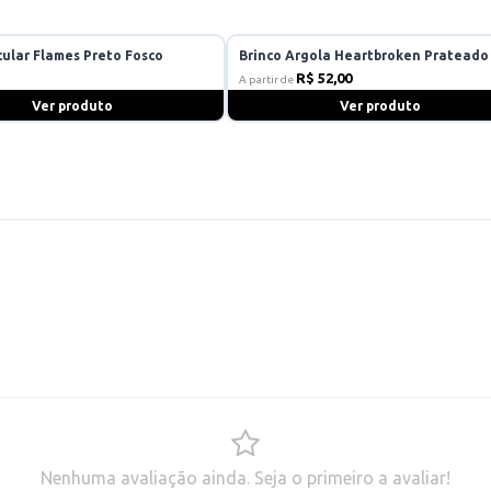
cular Flames Preto Fosco
Brinco Argola Heartbroken Prateado
R$ 52,00
A partir de
Ver produto
Ver produto
Nenhuma avaliação ainda. Seja o primeiro a avaliar!