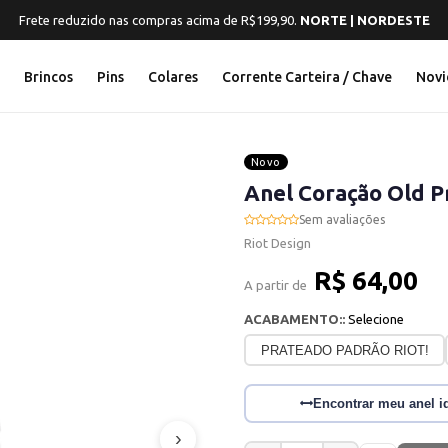
Frete reduzido nas compras acima de R$199,90.
NORTE | NORDESTE
s
Brincos
Pins
Colares
Corrente Carteira / Chave
Novi
Novo
Anel Coração Old P
Sem avaliações
Riot Design
R$ 64,00
A partir de
ACABAMENTO::
Selecione
PRATEADO PADRÃO RIOT!
Encontrar meu anel i
›