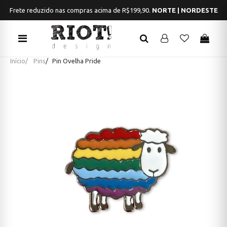
Frete reduzido nas compras acima de R$199,90.
NORTE | NORDESTE
Início
Pins
Pin Ovelha Pride