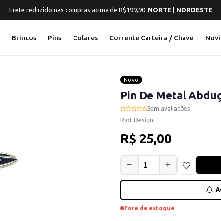
Frete reduzido nas compras acima de R$199,90.
NORTE | NORDESTE
s
Brincos
Pins
Colares
Corrente Carteira / Chave
Novi
Novo
Pin De Metal Abdu
Sem avaliações
Riot Design
R$ 25,00
−
+
Av
Fora de estoque