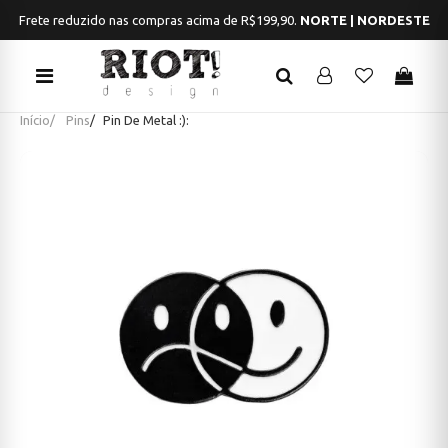
Frete reduzido nas compras acima de R$199,90.
NORTE | NORDESTE
Início
Pins
Pin De Metal :):