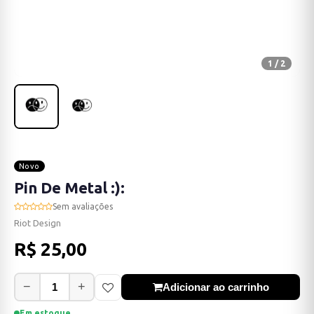
1 / 2
Novo
Pin De Metal :):
Sem avaliações
Riot Design
R$ 25,00
−
+
Adicionar ao carrinho
Em estoque