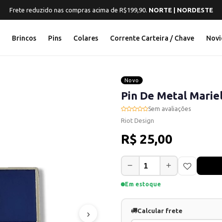
Frete reduzido nas compras acima de R$199,90.
NORTE | NORDESTE
s
Brincos
Pins
Colares
Corrente Carteira / Chave
Novi
Novo
Pin De Metal Marie
Sem avaliações
Riot Design
R$ 25,00
−
+
Em estoque
Calcular frete
›