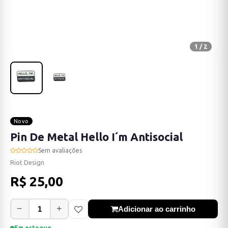
1 / 2
Novo
Pin De Metal Hello I´m Antisocial
Sem avaliações
Riot Design
R$ 25,00
−
+
Adicionar ao carrinho
Em estoque