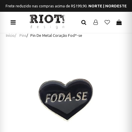
Frete reduzido nas compras acima de R$199,90.
NORTE | NORDESTE
Início
Pins
Pin De Metal Coração Fod*-se