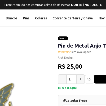
Frete reduzido nas compras acima de R$199,90.
NORTE | NORDESTE
s
Brincos
Pins
Colares
Corrente Carteira / Chave
Novi
Novo
Pin de Metal Anjo 
Sem avaliações
Riot Design
R$ 25,00
−
+
Em estoque
Calcular frete