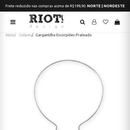
Frete Grátis em compras acima de R$199,90.
SUL | SUDESTE | CENTRO
Início
Colares
Gargantilha Escorpiões Prateado