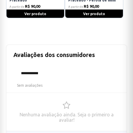
Prateado
Prateado - Pérola de 6mm
R$ 90,00
R$ 90,00
A partir de
A partir de
Ver produto
Ver produto
Avaliações dos consumidores
—
Sem avaliações
Nenhuma avaliação ainda. Seja o primeiro a
avaliar!