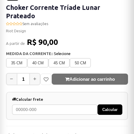
Choker Corrente Tríade Lunar
Prateado
Sem avaliações
Riot Design
R$ 90,00
A partir de
MEDIDA DA CORRENTE::
Selecione
35 CM
40 CM
45 CM
50 CM
−
+
Adicionar ao carrinho
Calcular frete
Calcular