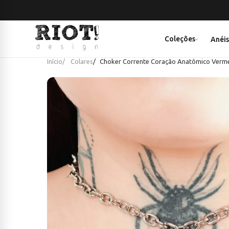
Coleções
Anéi
Início
Colares
Choker Corrente Coração Anatômico Verm