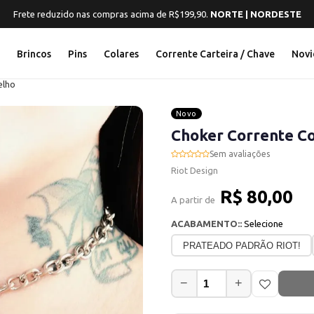
Frete reduzido nas compras acima de R$199,90.
NORTE | NORDESTE
s
Brincos
Pins
Colares
Corrente Carteira / Chave
Novi
elho
Novo
Choker Corrente C
Sem avaliações
Riot Design
R$ 80,00
A partir de
ACABAMENTO::
Selecione
PRATEADO PADRÃO RIOT!
−
+