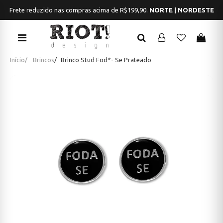
Frete reduzido nas compras acima de R$199,90.
NORTE | NORDESTE
Início
Brincos
Brinco Stud Fod*- Se Prateado