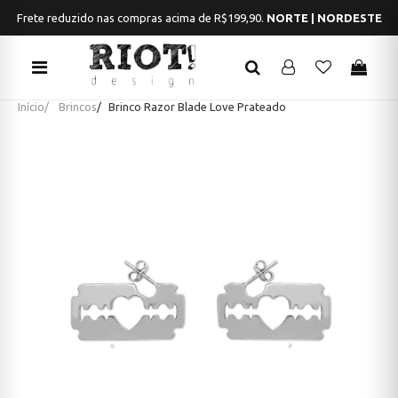
Frete reduzido nas compras acima de R$199,90.
NORTE | NORDESTE
Início
Brincos
Brinco Razor Blade Love Prateado