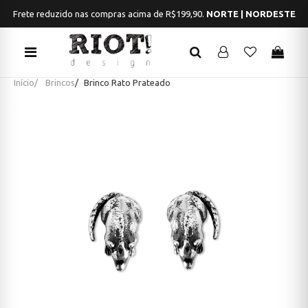
Frete reduzido nas compras acima de R$199,90.
NORTE | NORDESTE
Início
Brincos
Brinco Rato Prateado