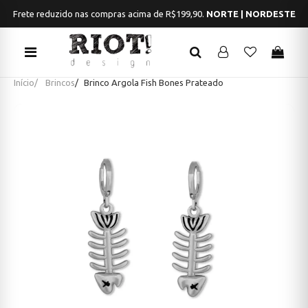
Frete reduzido nas compras acima de R$199,90.
NORTE | NORDESTE
Início
Brincos
Brinco Argola Fish Bones Prateado