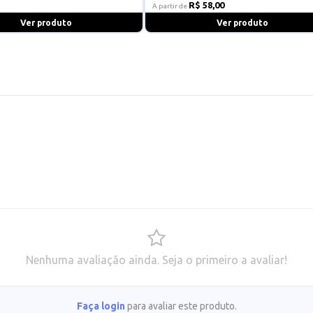
R$ 58,00
A partir de
Ver produto
Ver produto
Nenhuma avaliação ainda. Seja o primeiro a avaliar!
Faça login
para avaliar este produto.