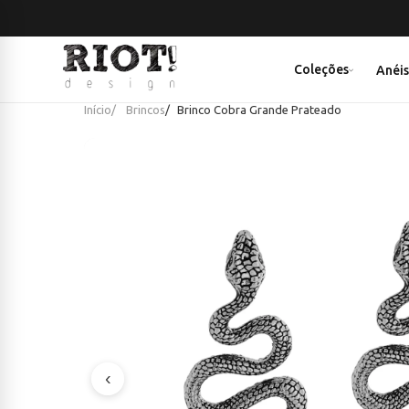
Coleções
Anéi
Início
Brincos
Brinco Cobra Grande Prateado
‹