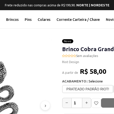
Frete reduzido nas compras acima de R$199,90.
NORTE | NORDESTE
s
Brincos
Pins
Colares
Corrente Carteira / Chave
Novi
Novo
Brinco Cobra Gran
Sem avaliações
Riot Design
R$ 58,00
A partir de
ACABAMENTO::
Selecione
PRATEADO PADRÃO RIOT!
−
+
›