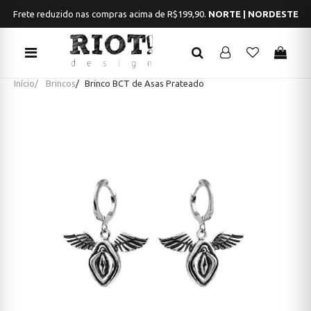
Frete reduzido nas compras acima de R$199,90.
NORTE | NORDESTE
Início
Brincos
Brinco BCT de Asas Prateado