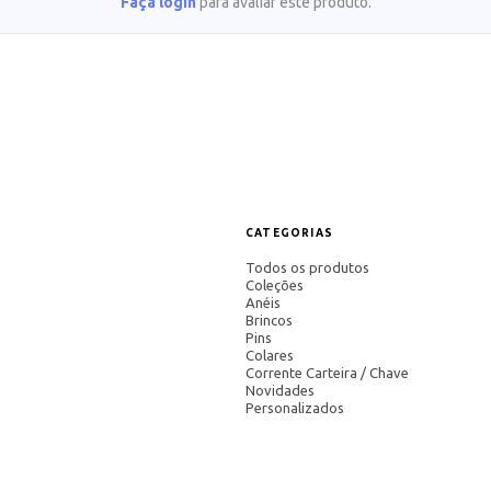
Faça login
para avaliar este produto.
CATEGORIAS
Todos os produtos
Coleções
Anéis
Brincos
Pins
Colares
Corrente Carteira / Chave
Novidades
Personalizados