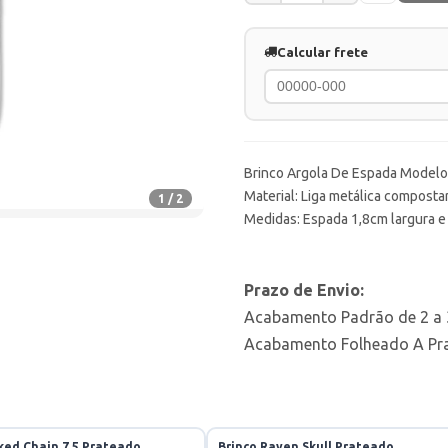
Calcular frete
Brinco Argola De Espada Modelo
Material: Liga metálica compostar
1 / 2
Medidas: Espada 1,8cm largura e
Prazo de Envio:
Acabamento Padrão de 2 a 3
Acabamento Folheado A Prat
iked Chain 7,5 Prateado
Brinco Raven Skull Prateado