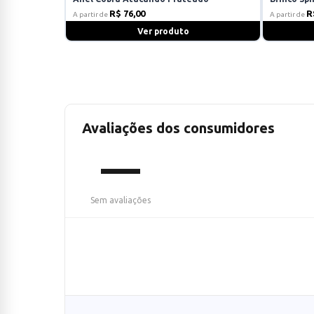
R$ 76,00
R
A partir de
A partir de
Ver produto
Avaliações dos consumidores
—
Sem avaliações