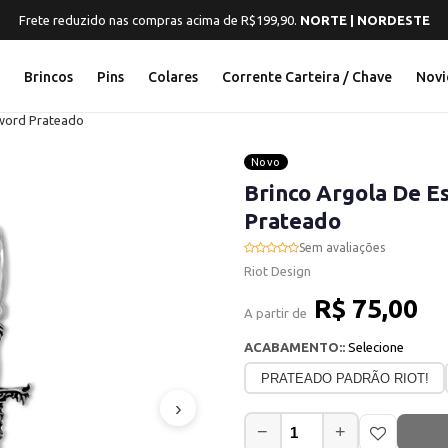
Frete reduzido nas compras acima de R$199,90.
NORTE | NORDESTE
s
Brincos
Pins
Colares
Corrente Carteira / Chave
Novi
Sword Prateado
Novo
Brinco Argola De E
Prateado
Sem avaliações
Riot Design
R$ 75,00
A partir de
ACABAMENTO::
Selecione
PRATEADO PADRÃO RIOT!
›
−
+