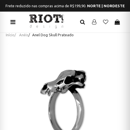
Frete reduzido nas compras acima de R$199,90.
NORTE | NORDESTE
Início
Anéis
Anel Dog Skull Prateado