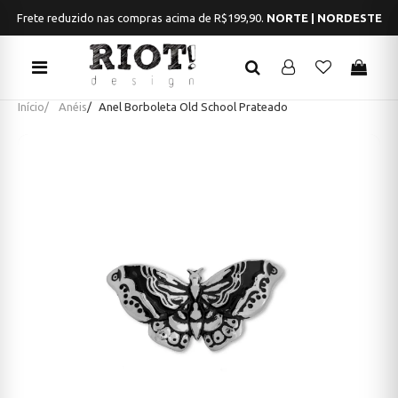
Frete reduzido nas compras acima de R$199,90.
NORTE | NORDESTE
Início
Anéis
Anel Borboleta Old School Prateado