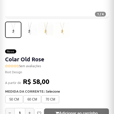
1 / 4
Novo
Colar Old Rose
Sem avaliações
Riot Design
R$ 58,00
A partir de
MEDIDA DA CORRENTE::
Selecione
50 CM
60 CM
70 CM
−
+
Adicionar ao carrinho