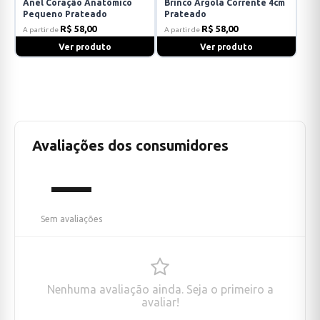
Anel Coração Anatômico
Brinco Argola Corrente 4cm
Pequeno Prateado
Prateado
R$ 58,00
R$ 58,00
A partir de
A partir de
Ver produto
Ver produto
Avaliações dos consumidores
—
Sem avaliações
Nenhuma avaliação ainda. Seja o primeiro a
avaliar!