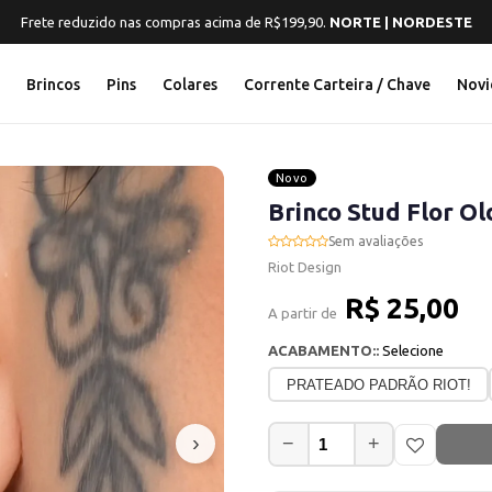
Frete reduzido nas compras acima de R$199,90.
NORTE | NORDESTE
s
Brincos
Pins
Colares
Corrente Carteira / Chave
Novi
Novo
Brinco Stud Flor O
Sem avaliações
Riot Design
R$ 25,00
A partir de
ACABAMENTO::
Selecione
PRATEADO PADRÃO RIOT!
›
−
+