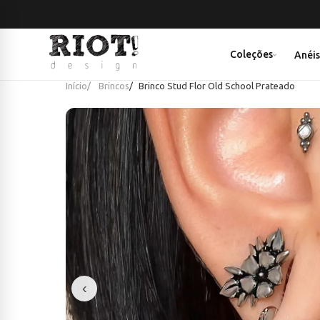
Coleções
Anéi
Início
Brincos
Brinco Stud Flor Old School Prateado
‹